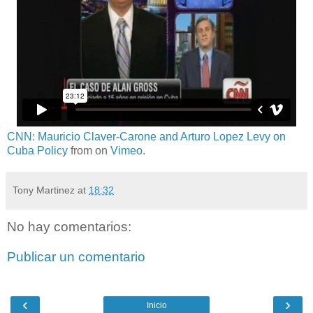
CNN: Mauricio Claver-Carone and Arturo Lopez Levy on
Cuba Policy
from
on
Vimeo
.
Tony Martinez
at
18:32
No hay comentarios:
Publicar un comentario
‹
›
Inicio