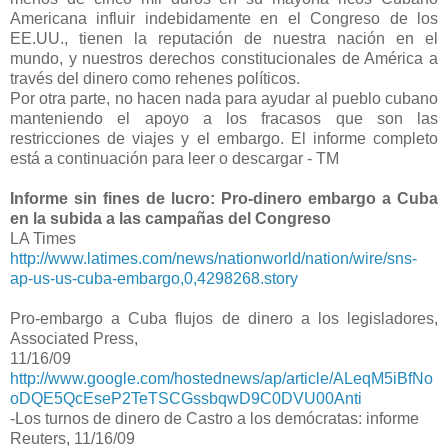
Americana influir indebidamente en el Congreso de los
EE.UU., tienen la reputación de nuestra nación en el
mundo, y nuestros derechos constitucionales de América a
través del dinero como rehenes políticos.
Por otra parte, no hacen nada para ayudar al pueblo cubano
manteniendo el apoyo a los fracasos que son las
restricciones de viajes y el embargo. El informe completo
está a continuación para leer o descargar - TM
.
Informe sin fines de lucro: Pro-dinero embargo a Cuba
en la subida a las campañas del Congreso
LA Times
http://www.latimes.com/news/nationworld/nation/wire/sns-
ap-us-us-cuba-embargo,0,4298268.story
.
Pro-embargo a Cuba flujos de dinero a los legisladores,
Associated Press,
11/16/09
http://www.google.com/hostednews/ap/article/ALeqM5iBfNo
oDQE5QcEseP2TeTSCGssbqwD9C0DVU00Anti
-Los turnos de dinero de Castro a los demócratas: informe
Reuters, 11/16/09