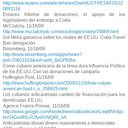
http://www.reuters.com/article/newsOne/idUSTRE5AF0S22
0091116
Enlaces Informe de donaciones, el apoyo de los
legisladores del embargo a Cuba
McClatchy, 11/16/09
http://www.mcclatchydc.com/washington/story/78884.html
Sol Meliá ganancia sobre los rivales de EE.UU. Cuba Travel
Ban derogación
Bloomberg, 11/16/09
http://www.bloomberg.com/apps/news?
pid=20601103&sid=asN_tIeGPKBw
Como cubano-americana de la línea dura Influencia Política
de los EE.UU. Con las donaciones de campaña
Huffington Post, 11/16/09
http://www.huffingtonpost.com/2009/11/15/how-cuban-
american-hard-l_n_358625.html
Los cubanos anticastristas cambio de financiación para los
demócratas EE.UU.
Agence France-Presse, 11/16/09
http://www.google.com/hostednews/afp/article/ALeqM5h4pz
bnS4Gxd85LR2fydXrNQ49_nA
Anticastristas donan dinero masivamenta a democratas