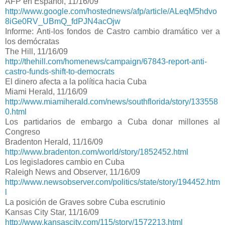
AFP en Espanol, 11/16/09
http://www.google.com/hostednews/afp/article/ALeqM5hdvo
8iGe0RV_UBmQ_fdPJN4acOjw
Informe: Anti-los fondos de Castro cambio dramático ver a
los demócratas
The Hill, 11/16/09
http://thehill.com/homenews/campaign/67843-report-anti-
castro-funds-shift-to-democrats
El dinero afecta a la política hacia Cuba
Miami Herald, 11/16/09
http://www.miamiherald.com/news/southflorida/story/133558
0.html
Los partidarios de embargo a Cuba donar millones al
Congreso
Bradenton Herald, 11/16/09
http://www.bradenton.com/world/story/1852452.html
Los legisladores cambio en Cuba
Raleigh News and Observer, 11/16/09
http://www.newsobserver.com/politics/state/story/194452.htm
l
La posición de Graves sobre Cuba escrutinio
Kansas City Star, 11/16/09
http://www.kansascity.com/115/story/1572213.html