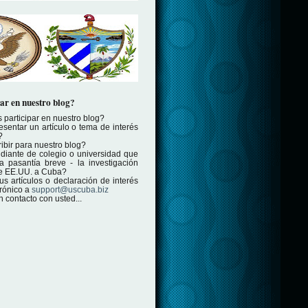
ar en nuestro blog?
 participar en nuestro blog?
esentar un artículo o tema de interés
?
ibir para nuestro blog?
diante de colegio o universidad que
 pasantía breve - la investigación
 de EE.UU. a Cuba?
us artículos o declaración de interés
trónico a
support@uscuba.biz
contacto con usted...