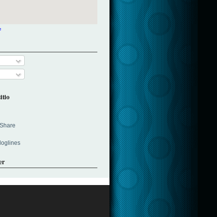
e
itio
er