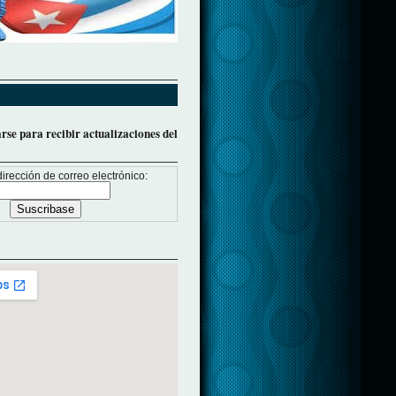
arse para recibir actualizaciones del
irección de correo electrónico: