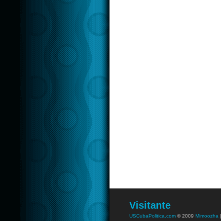
Visitante
USCubaPolitica.com
© 2009
Mimoozha