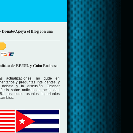
 - Donate/Apoya el Blog con una
política de EE.UU. y Cuba Business
las actualizaciones, no dude en
entarios y preguntas inteligentes, y
l debate y la discusión. Obtener
álisis sobre noticias de actualidad
U., así como asuntos importantes
 cambios.