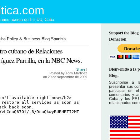
tica.com
ntarios acerca de EE.UU, Cuba
Support the Blog
Donacion
stro cubano de Relaciones
íguez Parrilla, en la NBC News.
Bienvenido a la 
Share
|
Posted by
Tony Martinez
Blog.
on 29 de septiembre de 2009
Suscribirse a 
presentar sus com
participar en e
comentarios y an
Cuba y los EE.U
relacionados con